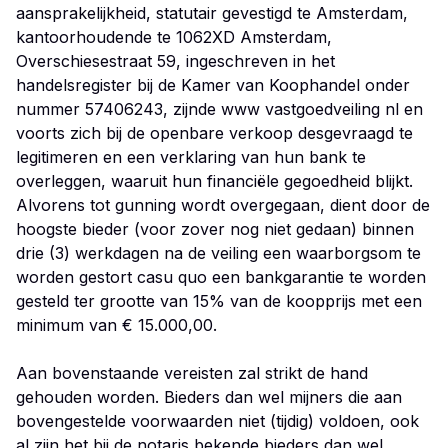
aansprakelijkheid, statutair gevestigd te Amsterdam,
kantoorhoudende te 1062XD Amsterdam,
Overschiesestraat 59, ingeschreven in het
handelsregister bij de Kamer van Koophandel onder
nummer 57406243, zijnde www vastgoedveiling nl en
voorts zich bij de openbare verkoop desgevraagd te
legitimeren en een verklaring van hun bank te
overleggen, waaruit hun financiële gegoedheid blijkt.
Alvorens tot gunning wordt overgegaan, dient door de
hoogste bieder (voor zover nog niet gedaan) binnen
drie (3) werkdagen na de veiling een waarborgsom te
worden gestort casu quo een bankgarantie te worden
gesteld ter grootte van 15% van de koopprijs met een
minimum van € 15.000,00.
Aan bovenstaande vereisten zal strikt de hand
gehouden worden. Bieders dan wel mijners die aan
bovengestelde voorwaarden niet (tijdig) voldoen, ook
al zijn het bij de notaris bekende bieders dan wel