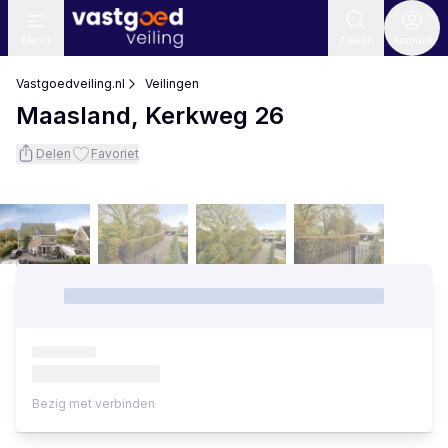
Menu
Zoeken
Account
Vastgoedveiling.nl
Veilingen
Maasland, Kerkweg 26
Delen
Favoriet
Bezig met verbinden