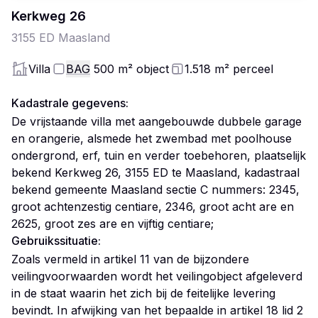
Kerkweg
26
3155 ED
Maasland
Villa
BAG
500
m²
object
1.518
m²
perceel
Kadastrale gegevens:
De vrijstaande villa met aangebouwde dubbele garage
en orangerie, alsmede het zwembad met poolhouse
ondergrond, erf, tuin en verder toebehoren, plaatselijk
bekend Kerkweg 26, 3155 ED te Maasland, kadastraal
bekend gemeente Maasland sectie C nummers: 2345,
groot achtenzestig centiare, 2346, groot acht are en
2625, groot zes are en vijftig centiare;
Gebruikssituatie:
Zoals vermeld in artikel 11 van de bijzondere
veilingvoorwaarden wordt het veilingobject afgeleverd
in de staat waarin het zich bij de feitelijke levering
bevindt. In afwijking van het bepaalde in artikel 18 lid 2