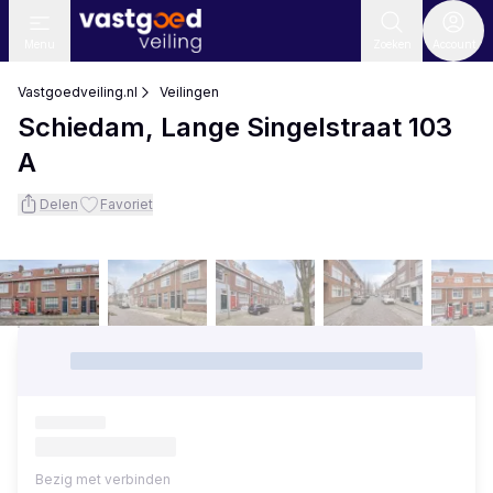
Menu
Zoeken
Account
Vastgoedveiling.nl
Veilingen
Schiedam, Lange Singelstraat 103
A
Delen
Favoriet
Bezig met verbinden