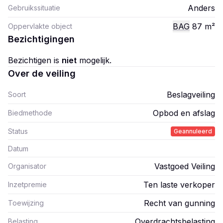
Anders
Gebruikssituatie
BAG
87
m²
Oppervlakte object
Bezichtigingen
Bezichtigen is
niet
mogelijk.
Over de veiling
Beslagveiling
Soort
Opbod en afslag
Biedmethode
Status
Geannuleerd
Datum
Vastgoed Veiling
Organisator
Ten laste verkoper
Inzetpremie
Recht van gunning
Toewijzing
Overdrachtsbelasting
Belasting