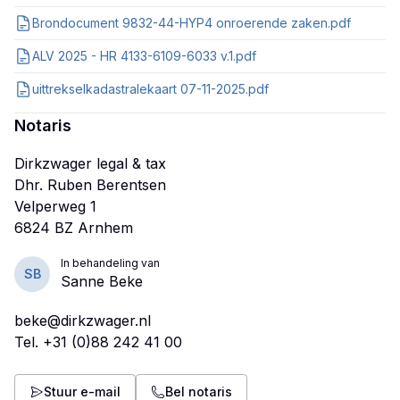
Brondocument 9832-44-HYP4 onroerende zaken.pdf
ALV 2025 - HR 4133-6109-6033 v.1.pdf
uittrekselkadastralekaart 07-11-2025.pdf
Notaris
Dirkzwager legal & tax
Dhr. Ruben Berentsen
Velperweg 1
In behandeling van
SB
Sanne Beke
beke@dirkzwager.nl
Tel.
+31 (0)88 242 41 00
Stuur e-mail
Bel notaris