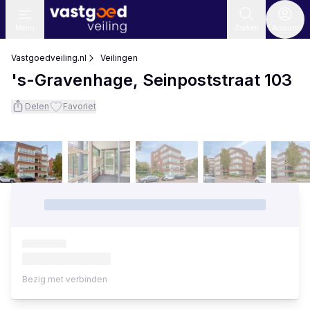
Menu
Zoeken
Account
Vastgoedveiling.nl
Veilingen
's-Gravenhage, Seinpoststraat 103
Delen
Favoriet
Bezig met verbinden