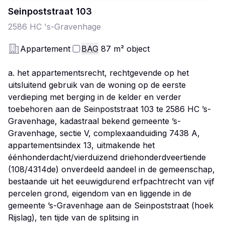
Seinpoststraat
103
2586 HC
's-Gravenhage
Appartement
BAG
87
m²
object
a. het appartementsrecht, rechtgevende op het
uitsluitend gebruik van de woning op de eerste
verdieping met berging in de kelder en verder
toebehoren aan de Seinpoststraat 103 te 2586 HC ’s-
Gravenhage, kadastraal bekend gemeente ’s-
Gravenhage, sectie V, complexaanduiding 7438 A,
appartementsindex 13, uitmakende het
éénhonderdacht/vierduizend driehonderdveertiende
(108/4314de) onverdeeld aandeel in de gemeenschap,
bestaande uit het eeuwigdurend erfpachtrecht van vijf
percelen grond, eigendom van en liggende in de
gemeente ’s-Gravenhage aan de Seinpoststraat (hoek
Rijslag), ten tijde van de splitsing in