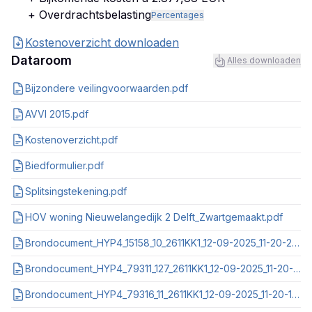
+ Overdrachtsbelasting
Percentages
Kostenoverzicht downloaden
Dataroom
Alles downloaden
Bijzondere veilingvoorwaarden.pdf
AVVI 2015.pdf
Kostenoverzicht.pdf
Biedformulier.pdf
Splitsingstekening.pdf
HOV woning Nieuwelangedijk 2 Delft_Zwartgemaakt.pdf
Brondocument_HYP4_15158_10_2611KK1_12-09-2025_11-20-21.pdf
Brondocument_HYP4_79311_127_2611KK1_12-09-2025_11-20-15.pdf
Brondocument_HYP4_79316_11_2611KK1_12-09-2025_11-20-18.pdf