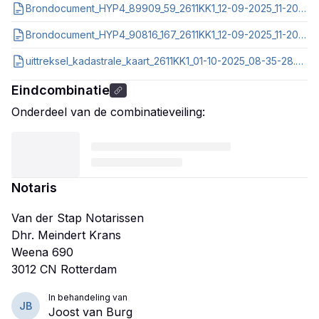
Brondocument_HYP4_89909_59_2611KK1_12-09-2025_11-20-22.pdf
Brondocument_HYP4_90816_167_2611KK1_12-09-2025_11-20-20.pdf
uittreksel_kadastrale_kaart_2611KK1_01-10-2025_08-35-28.pdf
Eindcombinatie
Onderdeel van de combinatieveiling:
Notaris
Van der Stap Notarissen
Dhr. Meindert Krans
Weena 690
In behandeling van
JB
Joost van Burg