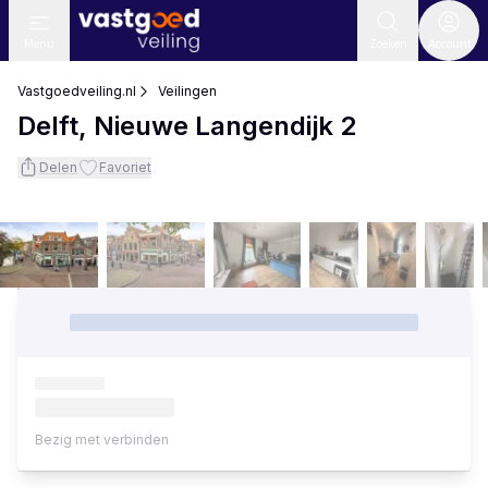
Menu
Zoeken
Account
Vastgoedveiling.nl
Veilingen
Delft, Nieuwe Langendijk 2
Delen
Favoriet
Bezig met verbinden