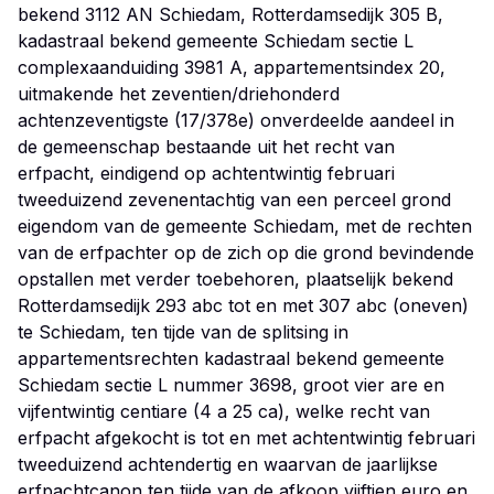
bekend 3112 AN Schiedam, Rotterdamsedijk 305 B,
kadastraal bekend gemeente Schiedam sectie L
complexaanduiding 3981 A, appartementsindex 20,
uitmakende het zeventien/driehonderd
achtenzeventigste (17/378e) onverdeelde aandeel in
de gemeenschap bestaande uit het recht van
erfpacht, eindigend op achtentwintig februari
tweeduizend zevenentachtig van een perceel grond
eigendom van de gemeente Schiedam, met de rechten
van de erfpachter op de zich op die grond bevindende
opstallen met verder toebehoren, plaatselijk bekend
Rotterdamsedijk 293 abc tot en met 307 abc (oneven)
te Schiedam, ten tijde van de splitsing in
appartementsrechten kadastraal bekend gemeente
Schiedam sectie L nummer 3698, groot vier are en
vijfentwintig centiare (4 a 25 ca), welke recht van
erfpacht afgekocht is tot en met achtentwintig februari
tweeduizend achtendertig en waarvan de jaarlijkse
erfpachtcanon ten tijde van de afkoop vijftien euro en