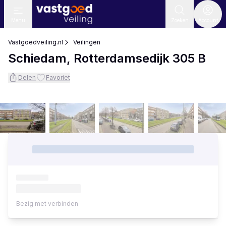
Menu
Zoeken
Account
Vastgoedveiling.nl
Veilingen
Schiedam, Rotterdamsedijk 305 B
Delen
Favoriet
Bezig met verbinden