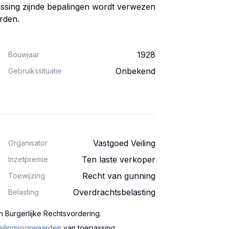
ssing zijnde bepalingen wordt verwezen
rden.
1928
Bouwjaar
Onbekend
Gebruikssituatie
Vastgoed Veiling
Organisator
Ten laste verkoper
Inzetpremie
Recht van gunning
Toewijzing
Overdrachtsbelasting
Belasting
n Burgerlijke Rechtsvordering
.
eilingvoorwaarden
van toepassing.