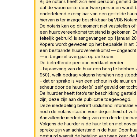
Bij de notaris heeft zich een persoon gemeld di
dat de woonruimte door twee personen wordt 
ondertekend exemplaar van een gestelde huur
hiervan is ter inzage beschikbaar bij VDB Notari
De notaris kan op dit moment niet vaststellen of t
een huurovereenkomst tot stand is gekomen. De 
feitelijk gebruik) is aangevangen op 1 januari 20
Kopers wordt gewezen op het bepaalde in art. 
een bestaande huurovereenkomst — ongeacht d
— in beginsel overgaat op de koper.
De betreffende persoon verklaart verder:
– bij aanvang van de huur een borg te hebben 
950), welk bedrag volgens hem/hen nog steeds
– dat er sprake is van een scheur in de muur en
scheur door de huurder(s) zelf gevuld om toch
De huurder heeft foto’s ter beschikking gest
zijn; deze zijn aan de publicatie toegevoegd.
Deze mededeling betreft uitsluitend informatie
noch de notaris staat in voor de juistheid of vol
Aanvullende mededeling van een derde (ontva
Volgens de huurder is de huur tot en met nove
sprake zijn van achterstand in de huur. Door huu
gestuurd waaruit de betaling van twee keer de 