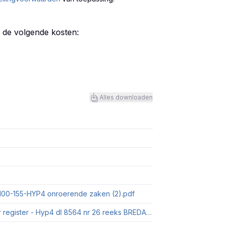
t de volgende kosten:
Alles downloaden
5100-155-HYP4 onroerende zaken (2).pdf
Modelreglement App Wonen Afschrift openbaar register - Hyp4 dl 8564 nr 26 reeks BREDA.pdf