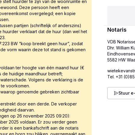
e stelt huurder te zijn van de woonruimte en
bewoond. Deze persoon heeft een
overeenkomst overgelegd; een kopie
ssen.
ussen partijen (schriftelijk of anderszins)
Notaris
huurder verklaart dat de huur (dan wel het
23.
VDB Notarisse
7:223 BW “koop breekt geen huur”, zodat
Dhr. William K
e vorm waarin deze tot stand is gekomen
Eindhovense
voldaan ter hoogte van één maand huur (€
wietekevanst
 de huidige maandhuur betreft;
Tel.
+31 (0)8
 waterschade. Volgens de verklaring is de
t te voorkomen.
eld waarop genoemde gebreken zichtbaar
Stuur e
 verstrekt door een derde. De verkoper
ledigheid daarvan.
ngen op 26 november 2025 09:20):
mber 2025 voldaan. Er zou verder geen
rder is een bankafschrift aan de notaris
huur en borg zou blijken, overgemaakt aan