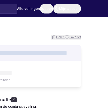
Alle veilingen
Support
Mijn account
Delen
Favoriet
rbinden
natie
 de combinatieveiling: