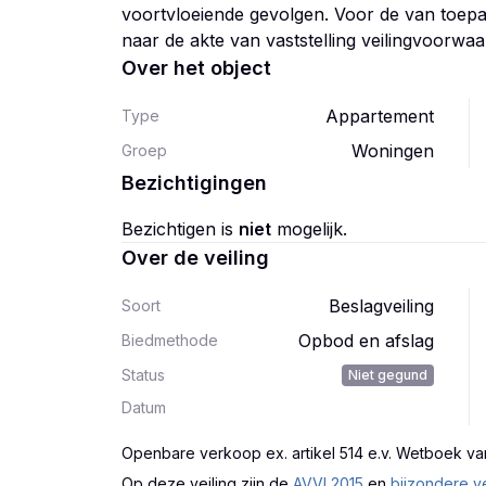
voortvloeiende gevolgen. Voor de van toepa
naar de akte van vaststelling veilingvoorwaa
Over het object
Appartement
Type
Woningen
Groep
Bezichtigingen
Bezichtigen is
niet
mogelijk.
Over de veiling
Beslagveiling
Soort
Opbod en afslag
Biedmethode
Status
Niet gegund
Datum
Openbare verkoop ex. artikel 514 e.v. Wetboek va
Op deze veiling zijn
de
AVVI 2015
en
bijzondere v