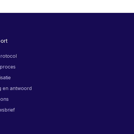
ort
rotocol
proces
isatie
g en antwoord
 ons
wsbrief