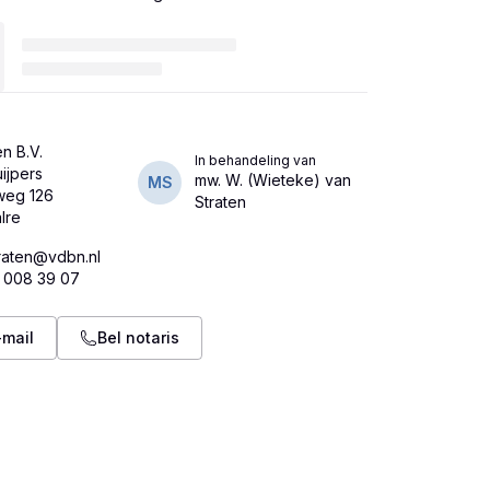
n B.V.
In behandeling van
uijpers
mw. W. (Wieteke) van
MS
weg 126
Straten
raten@vdbn.nl
5 008 39 07
-mail
Bel notaris