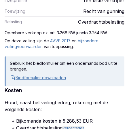
Ten laste verkoper
Inzetpremie
Recht van gunning
Toewijzing
Overdrachtsbelasting
Belasting
Openbare verkoop ex. art. 3:268 BW juncto 3:254 BW
.
Op deze veiling zijn
de
AVVE 2017
en
bijzondere
veilingvoorwaarden
van toepassing.
Gebruik het biedformulier om een onderhands bod uit te
brengen.
Biedformulier downloaden
Kosten
Houd, naast het veilingbedrag, rekening met de
volgende kosten:
+ Bijkomende kosten à 5.288,53 EUR
+ Overdrachtsbelasting
Percentages