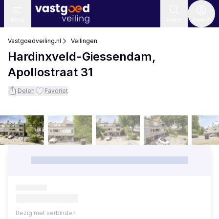
Menu
Zoeken
Account
Vastgoedveiling.nl
Veilingen
Hardinxveld-Giessendam,
Apollostraat 31
Delen
Favoriet
Bezig met verbinden