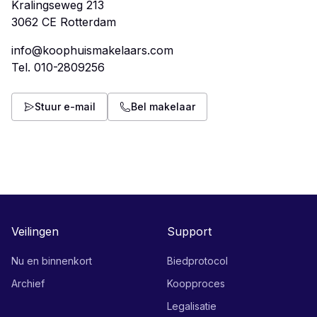
Kralingseweg 213
info@koophuismakelaars.com
Tel.
010-2809256
Stuur e-mail
Bel makelaar
Veilingen
Support
Nu en binnenkort
Biedprotocol
Archief
Koopproces
Legalisatie