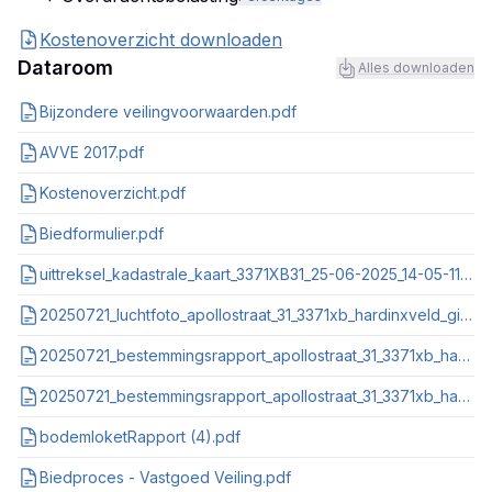
Kostenoverzicht downloaden
Dataroom
Alles downloaden
Bijzondere veilingvoorwaarden.pdf
AVVE 2017.pdf
Kostenoverzicht.pdf
Biedformulier.pdf
uittreksel_kadastrale_kaart_3371XB31_25-06-2025_14-05-11.pdf
20250721_luchtfoto_apollostraat_31_3371xb_hardinxveld_giessendam.pdf
20250721_bestemmingsrapport_apollostraat_31_3371xb_hardinxveld_giessendam_nl_imro_0523_bp2016hgbebouwd_vg01.pdf
20250721_bestemmingsrapport_apollostraat_31_3371xb_hardinxveld_giessendam_nl_imro_0523_bp2021wonen_vg01.pdf
bodemloketRapport (4).pdf
Biedproces - Vastgoed Veiling.pdf