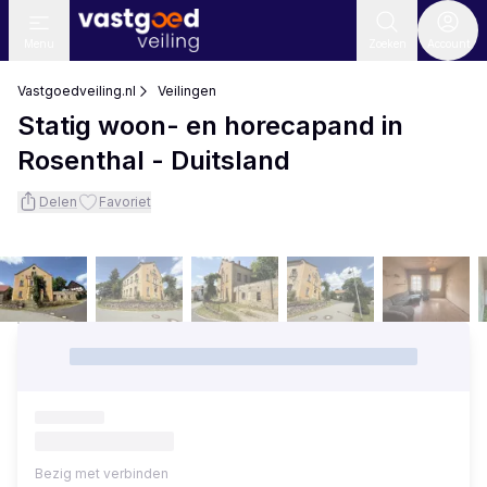
Menu
Zoeken
Account
Vastgoedveiling.nl
Veilingen
Statig woon- en horecapand in
Rosenthal - Duitsland
Delen
Favoriet
Bezig met verbinden