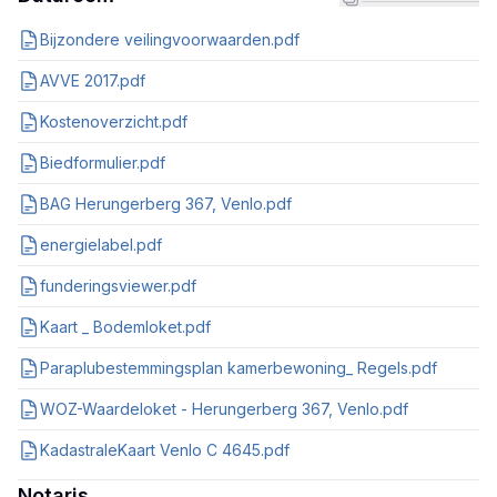
Bijzondere veilingvoorwaarden.pdf
AVVE 2017.pdf
Kostenoverzicht.pdf
Biedformulier.pdf
BAG Herungerberg 367, Venlo.pdf
energielabel.pdf
funderingsviewer.pdf
Kaart _ Bodemloket.pdf
Paraplubestemmingsplan kamerbewoning_ Regels.pdf
WOZ-Waardeloket - Herungerberg 367, Venlo.pdf
KadastraleKaart Venlo C 4645.pdf
Notaris