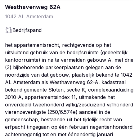
Westhavenweg
62
A
1042 AL
Amsterdam
Bedrijfspand
het appartementsrecht, rechtgevende op het
uitsluitend gebruik van de bedrijfsruimte (gedeeltelijk
kantoorruimte) in na te vermelden gebouw A, met drie
(3) bijbehorende parkeerplaatsen gelegen aan de
noordzijde van dat gebouw, plaatselijk bekend te 1042
AL Amsterdam als Westhavenweg 62-A, kadastraal
bekend gemeente Sloten, sectie K, complexaanduiding
3010-A, appartementsindex 11, uitmakende het
onverdeeld tweehonderd vijftig/zesduizend vijfhonderd
vierenzeventigste (250/6.574e) aandeel in de
gemeenschap, bestaande uit het tijdelijk recht van
erfpacht (ingegaan op één februari negentienhonderd
achtennegentig tot en met éénendertig januari