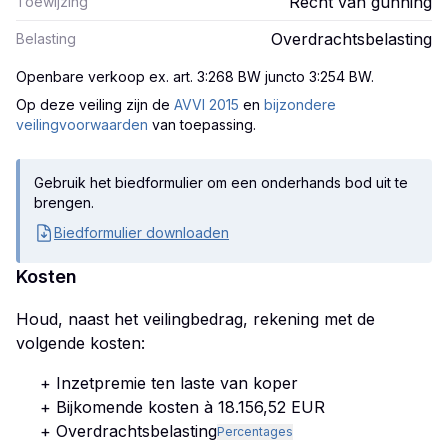
Recht van gunning
Toewijzing
Overdrachtsbelasting
Belasting
Openbare verkoop ex. art. 3:268 BW juncto 3:254 BW
.
Op deze veiling zijn
de
AVVI 2015
en
bijzondere
veilingvoorwaarden
van toepassing.
Gebruik het biedformulier om een onderhands bod uit te
brengen.
Biedformulier downloaden
Kosten
Houd, naast het veilingbedrag, rekening met de
volgende kosten:
+ Inzetpremie ten laste van koper
+ Bijkomende kosten à 18.156,52 EUR
+ Overdrachtsbelasting
Percentages