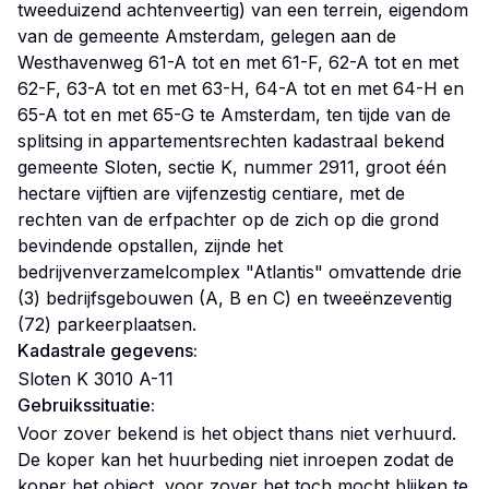
tweeduizend achtenveertig) van een terrein, eigendom
van de gemeente Amsterdam, gelegen aan de
Westhavenweg 61-A tot en met 61-F, 62-A tot en met
62-F, 63-A tot en met 63-H, 64-A tot en met 64-H en
65-A tot en met 65-G te Amsterdam, ten tijde van de
splitsing in appartementsrechten kadastraal bekend
gemeente Sloten, sectie K, nummer 2911, groot één
hectare vijftien are vijfenzestig centiare, met de
rechten van de erfpachter op de zich op die grond
bevindende opstallen, zijnde het
bedrijvenverzamelcomplex "Atlantis" omvattende drie
(3) bedrijfsgebouwen (A, B en C) en tweeënzeventig
(72) parkeerplaatsen.
Kadastrale gegevens:
Sloten K 3010 A-11
Gebruikssituatie:
Voor zover bekend is het object thans niet verhuurd.
De koper kan het huurbeding niet inroepen zodat de
koper het object, voor zover het toch mocht blijken te