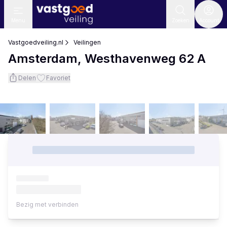
Menu
Zoeken
Account
Vastgoedveiling.nl
Veilingen
Amsterdam, Westhavenweg 62 A
Delen
Favoriet
Bezig met verbinden