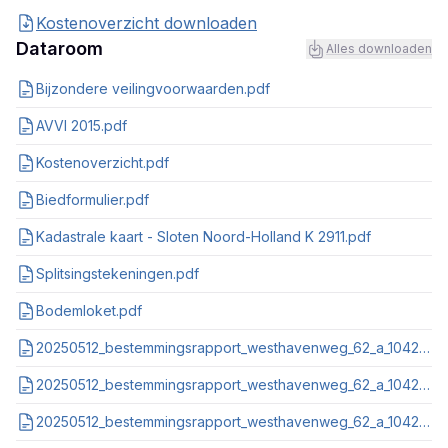
Kostenoverzicht downloaden
Dataroom
Alles downloaden
Bijzondere veilingvoorwaarden.pdf
AVVI 2015.pdf
Kostenoverzicht.pdf
Biedformulier.pdf
Kadastrale kaart - Sloten Noord-Holland K 2911.pdf
Splitsingstekeningen.pdf
Bodemloket.pdf
20250512_bestemmingsrapport_westhavenweg_62_a_1042al_amsterdam_nl_imro_0000_vrovb22hsdatacen_3020.pdf
20250512_bestemmingsrapport_westhavenweg_62_a_1042al_amsterdam_nl_imro_0363_b0905bpgst_vg01.pdf
20250512_bestemmingsrapport_westhavenweg_62_a_1042al_amsterdam_nl_imro_0363_b1702bpgst_vg01.pdf