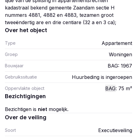
tijde van de splitsing in appartementsrechten
kadastraal bekend gemeente Zaandam sectie H
nummers 4881, 4882 en 4883, tezamen groot
tweeëndertig are en drie centiare (32 a en 3 ca);
Over het object
Appartement
Type
Woningen
Groep
BAG: 1967
Bouwjaar
Huurbeding is ingeroepen
Gebruikssituatie
BAG
: 75
m²
Oppervlakte object
Bezichtigingen
Bezichtigen is
niet
mogelijk.
Over de veiling
Executieveiling
Soort