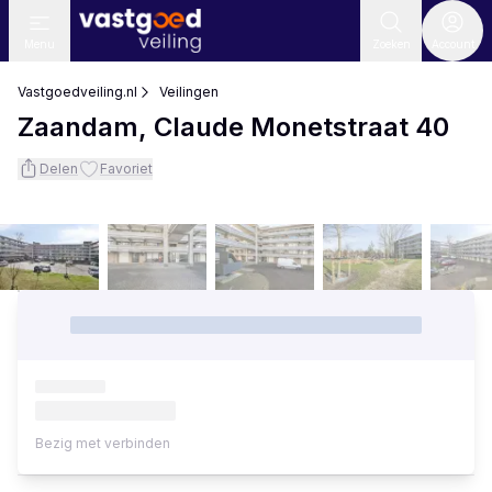
Menu
Zoeken
Account
Vastgoedveiling.nl
Veilingen
Zaandam, Claude Monetstraat 40
Delen
Favoriet
Bezig met verbinden