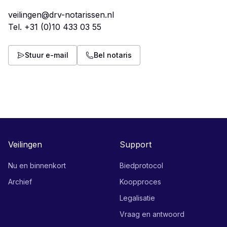
veilingen@drv-notarissen.nl
Tel.
+31 (0)10 433 03 55
Stuur e-mail
Bel notaris
Veilingen
Support
Nu en binnenkort
Biedprotocol
Archief
Koopproces
Legalisatie
Vraag en antwoord