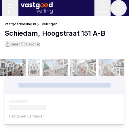
Menu
Zoeken
Account
Vastgoedveiling.nl
Veilingen
Schiedam, Hoogstraat 151 A-B
Delen
Favoriet
Bezig met verbinden