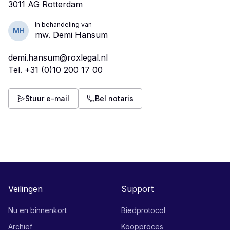
In behandeling van
MH
mw. Demi Hansum
demi.hansum@roxlegal.nl
Tel.
+31 (0)10 200 17 00
Stuur e-mail
Bel notaris
Veilingen
Support
Nu en binnenkort
Biedprotocol
Archief
Koopproces