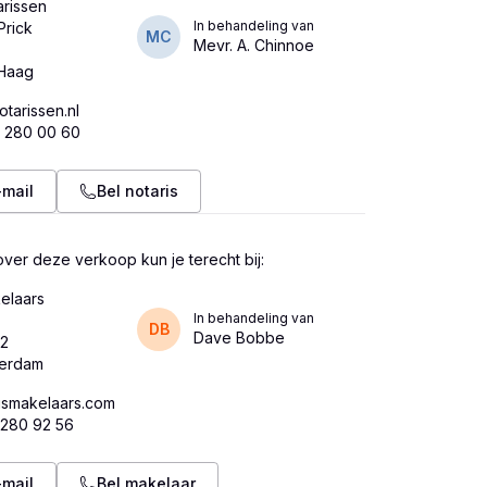
arissen
In behandeling van
Prick
MC
Mevr. A. Chinnoe
tarissen.nl
0 280 00 60
-mail
Bel notaris
ver deze verkoop kun je terecht bij:
elaars
In behandeling van
DB
Dave Bobbe
82
smakelaars.com
 280 92 56
-mail
Bel makelaar