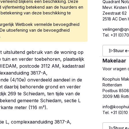
erleend blijkens een beschikking. Deze
Quadrant Not
d vijfentwintig betekend aan de huurders en
Mevr. Kirsten 
betekening van deze beschikking te
Zeestraat 62
 Burgerlijk Wetboek vermelde bevoegdheid
veilingen@qno
. De uitoefening van de bevoegdheid
Tel.
+31 (0)7
Stuur e
 uitsluitend gebruik van de woning op
 tuin en verder toebehoren, plaatselijk
Makelaar
DAM, postcode 3112 AM, kadastraal
Voor vragen o
lexaanduiding 3817-A,
Koophuis Mak
ende (4/10e) onverdeeld aandeel in de
Rotterdam
t daarbij behorende grond en verder
Postbus 850
ijk 269 te Schiedam, ten tijde van de
l bekend gemeente Schiedam, sectie L
info@koophui
kante meter (116 m²).
Tel.
+31 (0)10
ie L, complexaanduiding 3817-A,
Stuur e