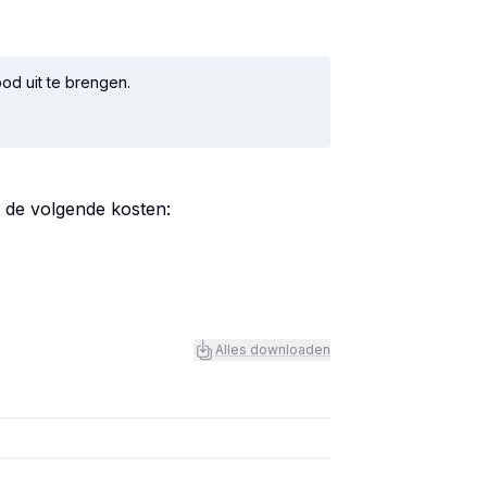
.
od uit te brengen.
t de volgende kosten:
Alles downloaden