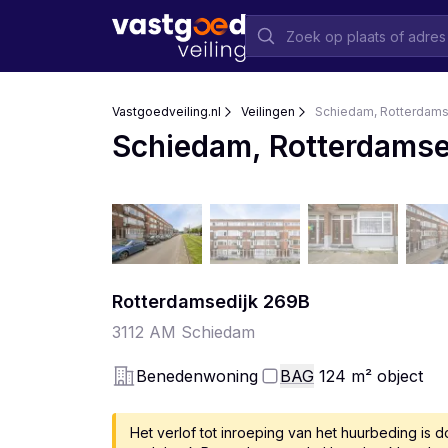
Vastgoedveiling.nl
Veilingen
Schiedam, Rotterdams
Schiedam, Rotterdamse
Rotterdamsedijk
269
B
3112 AM
Schiedam
Benedenwoning
BAG
124
m²
object
Het verlof tot inroeping van het huurbeding is