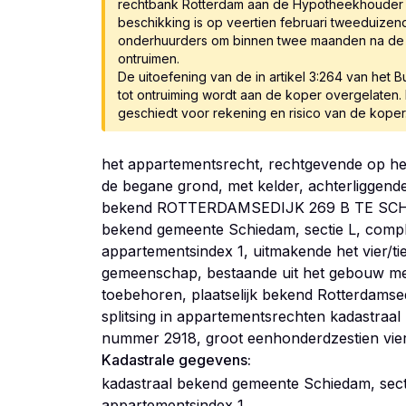
rechtbank Rotterdam aan de Hypotheekhouder v
beschikking is op veertien februari tweeduizen
onderhuurders om binnen twee maanden na de 
ontruimen.
De uitoefening van de in artikel 3:264 van het
tot ontruiming wordt aan de koper overgelaten
het appartementsrecht, rechtgevende op het
de begane grond, met kelder, achterliggende
bekend ROTTERDAMSEDIJK 269 B TE SCHIE
bekend gemeente Schiedam, sectie L, comp
appartementsindex 1, uitmakende het vier/ti
gemeenschap, bestaande uit het gebouw me
toebehoren, plaatselijk bekend Rotterdamsed
splitsing in appartementsrechten kadastraa
nummer 2918, groot eenhonderdzestien vier
Kadastrale gegevens:
kadastraal bekend gemeente Schiedam, sect
appartementsindex 1.