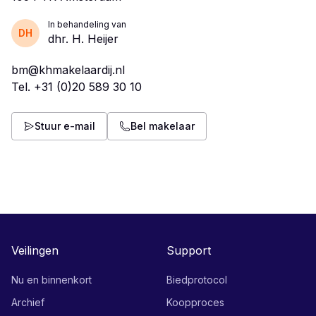
In behandeling van
DH
dhr. H. Heijer
bm@khmakelaardij.nl
Tel.
+31 (0)20 589 30 10
Stuur e-mail
Bel makelaar
Veilingen
Support
Nu en binnenkort
Biedprotocol
Archief
Koopproces