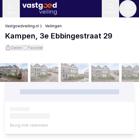
Menu
Zoeken
Account
Vastgoedveiling.nl
Veilingen
Kampen, 3e Ebbingestraat 29
Delen
Favoriet
Bezig met verbinden