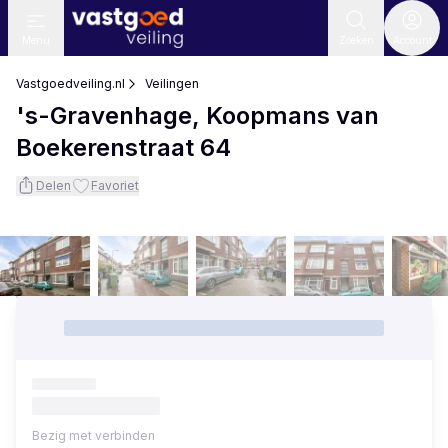
Menu
Zoeken
Account
Vastgoedveiling.nl
Veilingen
's-Gravenhage, Koopmans van
Boekerenstraat 64
Delen
Favoriet
Bezig met verbinden