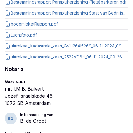
Bestemmingsrapport Parapluherziening (fiets)parkeren.pdf
Bestemmingsrapport Parapluherziening Staat van Bedrijfsactiviteiten.pdf
bodemloketRapport.pdf
Luchtfoto.pdf
uittreksel_kadastrale_kaart_GVH26AI5269_06-11-2024_09-45-29.pdf
uittreksel_kadastrale_kaart_2522VD64_06-11-2024_09-26-24.pdf
Notaris
Westvaer
mr. I.M.B. Balvert
Jozef Israëlskade 46
In behandeling van
BG
B. de Groot