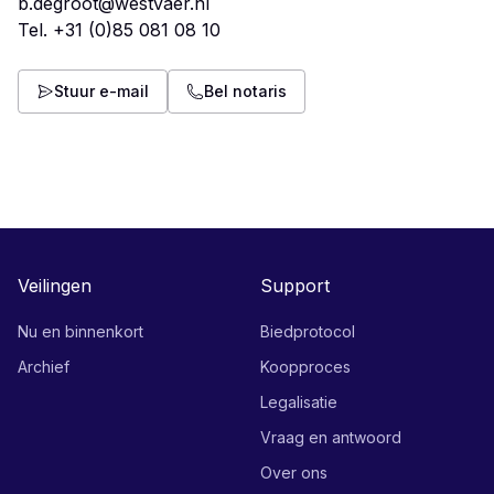
b.degroot@westvaer.nl
Tel.
+31 (0)85 081 08 10
Stuur e-mail
Bel notaris
Veilingen
Support
Nu en binnenkort
Biedprotocol
Archief
Koopproces
Legalisatie
Vraag en antwoord
Over ons