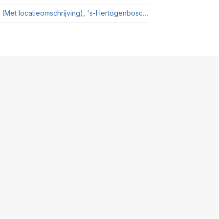
WOZ-Waardeloket - van Noremborghstraat 90A (Met locatieomschrijving), 's-Hertogenbosch dd 28012025.pdf