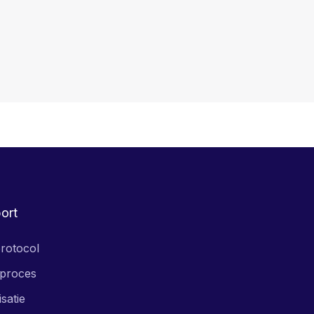
ort
rotocol
proces
isatie