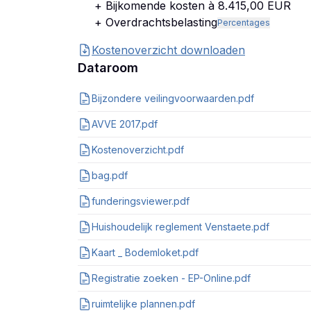
+ Bijkomende kosten à 8.415,00 EUR
+ Overdrachtsbelasting
Percentages
Kostenoverzicht downloaden
Dataroom
Bijzondere veilingvoorwaarden.pdf
AVVE 2017.pdf
Kostenoverzicht.pdf
bag.pdf
funderingsviewer.pdf
Huishoudelijk reglement Venstaete.pdf
Kaart _ Bodemloket.pdf
Registratie zoeken - EP-Online.pdf
ruimtelijke plannen.pdf