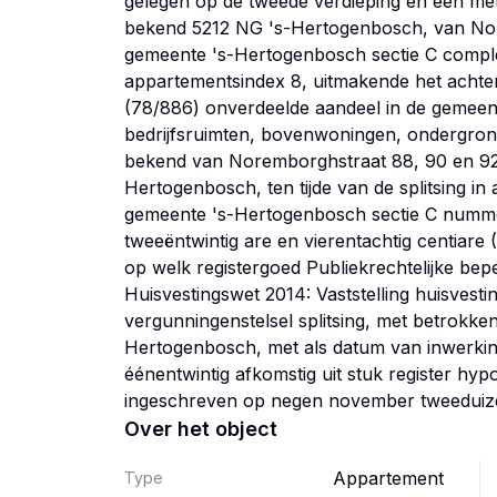
gelegen op de tweede verdieping en een met
bekend 5212 NG 's-Hertogenbosch, van No
gemeente 's-Hertogenbosch sectie C compl
appartementsindex 8, uitmakende het achte
(78/886) onverdeelde aandeel in de gemeen
bedrijfsruimten, bovenwoningen, ondergrond
bekend van Noremborghstraat 88, 90 en 92 
Hertogenbosch, ten tijde van de splitsing i
gemeente 's-Hertogenbosch sectie C numme
tweeëntwintig are en vierentachtig centiare 
op welk registergoed Publiekrechtelijke bep
Huisvestingswet 2014: Vaststelling huisvest
vergunningenstelsel splitsing, met betrokk
Hertogenbosch, met als datum van inwerki
éénentwintig afkomstig uit stuk register h
Over het object
Appartement
Type