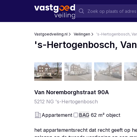
Vastgoedveiling.nl
Veilingen
's-Hertogenbosch, Va
's-Hertogenbosch, Van
Van Noremborghstraat
90
A
5212 NG
's-Hertogenbosch
Appartement
BAG
62
m²
object
het appartementsrecht dat recht geeft op he