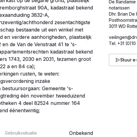
erkast op de begane grond, plaatselijk
De Randamie 
remborghstraat 90A, kadastraal bekend
notarissen
Dhr. Brian De
exaanduiding 3832-A,
Posthoornstra
nzeventig/achthonderd zesentachtigste
schap bestaande uit een winkel met
 en verdere aanhorigheden, plaatselijk
veilingen@drv
Tel.
+31 (0)10
en de Van de Venstraat 41 te 's-
n appartementsrechten kadastraal bekend
rs 1743, 2030 en 2031, tezamen groot
Stuur e
(22 a en 84 ca);
erkingen rusten, te weten:
ingsverordening inzake
en bestuursorgaan: Gemeente 's-
ngtreding één november tweeduizend
ypotheken 4 deel 82524 nummer 164
Onbekend
Gebruikssituatie