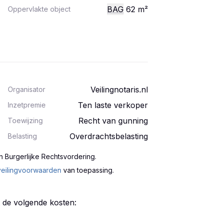
BAG
62
m²
Oppervlakte object
Veilingnotaris.nl
Organisator
Ten laste verkoper
Inzetpremie
Recht van gunning
Toewijzing
Overdrachtsbelasting
Belasting
n Burgerlijke Rechtsvordering
.
veilingvoorwaarden
van toepassing.
t de volgende kosten: