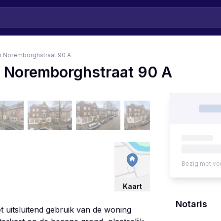
n Noremborghstraat 90 A
 Noremborghstraat 90 A
Bezig met ve
Kaart
Notaris
t uitsluitend gebruik van de woning