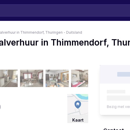
aalverhuur in Thimmendorf, Thuringen - Duitsland
aalverhuur in Thimmendorf, Thu
)
Bezig met ve
Kaart