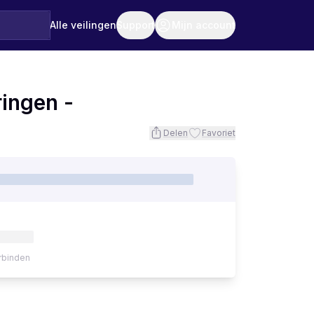
Alle veilingen
Support
Mijn account
ringen -
Delen
Favoriet
rbinden