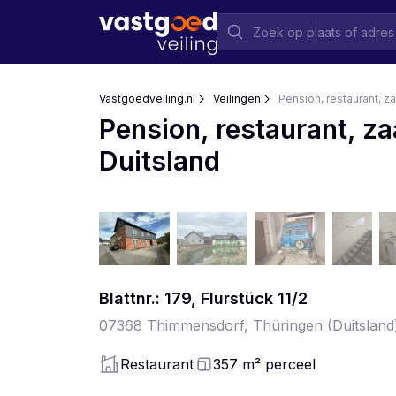
Vastgoedveiling.nl
Veilingen
Pension, restaurant, z
Pension, restaurant, z
Duitsland
Blattnr.: 179, Flurstück
11
/2
07368
Thimmensdorf, Thüringen
(Duitsland
Restaurant
357
m²
perceel