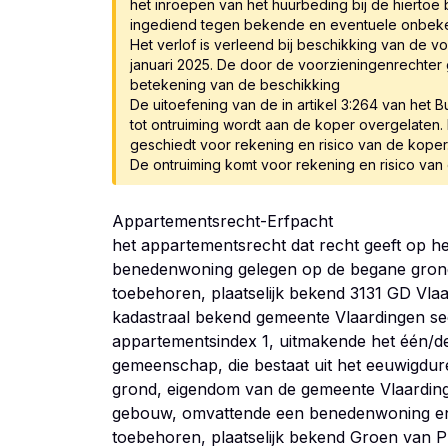
het inroepen van het huurbeding bij de hierto
ingediend tegen bekende en eventuele onbek
Het verlof is verleend bij beschikking van de v
januari 2025. De door de voorzieningenrechter 
betekening van de beschikking
De uitoefening van de in artikel 3:264 van het
tot ontruiming wordt aan de koper overgelaten
geschiedt voor rekening en risico van de koper
De ontruiming komt voor rekening en risico van
Appartementsrecht-Erfpacht
het appartementsrecht dat recht geeft op het
benedenwoning gelegen op de begane grond,
toebehoren, plaatselijk bekend 3131 GD Vlaa
kadastraal bekend gemeente Vlaardingen se
appartementsindex 1, uitmakende het één/de
gemeenschap, die bestaat uit het eeuwigdur
grond, eigendom van de gemeente Vlaarding
gebouw, omvattende een benedenwoning e
toebehoren, plaatselijk bekend Groen van P