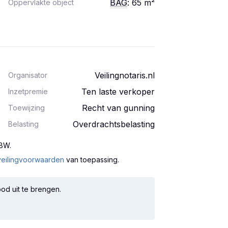
BAG
: 65
m²
Oppervlakte object
Veilingnotaris.nl
Organisator
Ten laste verkoper
Inzetpremie
Recht van gunning
Toewijzing
Overdrachtsbelasting
Belasting
 BW
.
veilingvoorwaarden
van toepassing.
od uit te brengen.