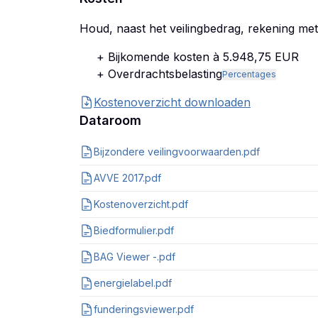
Houd, naast het veilingbedrag, rekening me
+ Bijkomende kosten à 5.948,75 EUR
+ Overdrachtsbelasting
Percentages
Kostenoverzicht downloaden
Dataroom
Bijzondere veilingvoorwaarden.pdf
AVVE 2017.pdf
Kostenoverzicht.pdf
Biedformulier.pdf
BAG Viewer -.pdf
energielabel.pdf
funderingsviewer.pdf