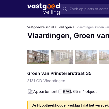
Vastgoedveiling.nl
Veilingen
Vlaardingen, Groen van
Vlaardingen, Groen van
Groen van Prinstererstraat
35
3131 GD
Vlaardingen
Appartement
BAG
: 65
m²
object
De Hypotheekhouder verklaart dat het verzoeksch