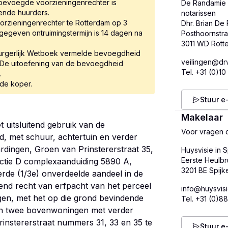
e bevoegde voorzieningenrechter is
De Randamie 
ende huurders.
notarissen
oorzieningenrechter te Rotterdam op 3
Dhr. Brian De
gegeven ontruimingstermijn is 14 dagen na
Posthoornstra
 Burgerlijk Wetboek vermelde bevoegdheid
veilingen@drv
. De uitoefening van de bevoegdheid
Tel.
+31 (0)10
.
 de koper.
Stuur e
Makelaar
 uitsluitend gebruik van de
Voor vragen o
 met schuur, achtertuin en verder
rdingen, Groen van Prinstererstraat 35,
Huysvisie in S
Eerste Heulbr
ctie D complexaanduiding 5890 A,
rde (1/3e) onverdeelde aandeel in de
end recht van erfpacht van het perceel
info@huysvisi
en, met het op die grond bevindende
Tel.
+31 (0)8
n twee bovenwoningen met verder
rinstererstraat nummers 31, 33 en 35 te
Stuur e