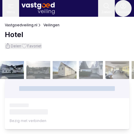
Menu
Zoeken
Account
Vastgoedveiling.nl
Veilingen
Hotel
Delen
Favoriet
Bezig met verbinden